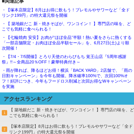
■関連記事
・【塚本店限定】8月はお得に飲もう！プレモルやサワーなど「全ド
リンク199円」の特大還元祭を開催
・【 築地銀だこ 新・焼きそばが、ワンコイン！ 】専門店の味を、ど
こでも気軽に食べられる！
・【七輪焼肉 安安】お肉が“ほぼ全品”半額！熱い夏をさらに熱くする
「一部店舗限定・お肉ほぼ全品半額セール」を、6月27日(土)より順
次開催！
・【7/4・7/5開催】とろり天使のわらびもち 覚王山店『5周年感謝
祭』!!～全商品20％OFF！豪華特典付き～
・雨が降れば、降るほどお得！横浜「BACK YARD」2店舗で、「雨の
日割キャンペーン」を今年も開催。降水確率100%で、次回100%オ
フ！好評につき、今年もフードロス削減と次回お得なWキャンペーン
を実施
アクセスランキング
【 築地銀だこ 新・焼きそばが、ワンコイン！ 】専門店の味を、ど
1
こでも気軽に食べられる！
【塚本店限定】8月はお得に飲もう！プレモルやサワーなど「全ド
2
リンク199円」の特大還元祭を開催