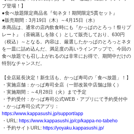
プ登場！】
●食べ放題限定商品名『旬ネタ！期間限定5貫セット』
●販売期間：3月19日（木）～4月15日（水）
本商品は、通常の店内飲食時にも『かっぱのとろっ！祭りプ
レート』（茶碗蒸しを除く）として販売しており、630円
（税込）～となる。内容は、厳選したかっぱのとろっとネタ
を一皿に詰め込んだ、満足度の高いラインアップで、今回の
食べ放題でも召し上がれるのは非常にお得で、期間中だけの
特別なチャンスだ。
【全店延長決定！新生活も、かっぱ寿司の「食べ放題」！】
・実施店舗：かっぱ寿司全店（一部改装中店舗は除く）
・実施期間：～4月28日（火）まで予定
・予約受付：かっぱ寿司公式WEB・アプリにて予約受付中
・かっぱ寿司公式アプリ：
https://www.kappasushi.jp/support/app
・URL:
https://www.kappasushi.jp/cp/kappa-no-tabeho
・予約サイトURL:
https://yoyaku.kappasushi.jp/