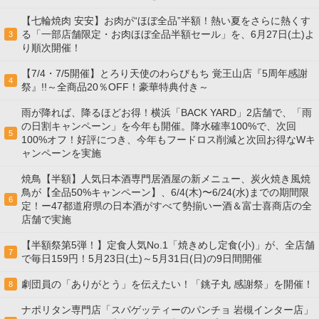
【七輪焼肉 安安】お肉が“ほぼ全品”半額！熱い夏をさらに熱くす
る「一部店舗限定・お肉ほぼ全品半額セール」を、6月27日(土)よ
3
り順次開催！
【7/4・7/5開催】とろり天使のわらびもち 覚王山店『5周年感謝
4
祭』!!～全商品20％OFF！豪華特典付き～
雨が降れば、降るほどお得！横浜「BACK YARD」2店舗で、「雨
の日割キャンペーン」を今年も開催。降水確率100%で、次回
5
100%オフ！好評につき、今年もフードロス削減と次回お得なWキ
ャンペーンを実施
焼鳥【半額】人気日本酒専門居酒屋の新メニュー、炭火焼き風焼
鳥が【全品50%キャンペーン】、6/4(木)〜6/24(水)までの期間限
6
定！ー47都道府県の日本酒がすべて勢揃いー酒＆富士喜商店の全
店舗で実施
【半額祭第5弾！】定食人気No.1「焼きめし定食(小)」が、全店舗
7
で毎日159円！5月23日(土)～5月31日(日)の9日間開催
劇団員の「ありがとう」を伝えたい！「銚子丸 感謝祭」を開催！
8
ナポリタン専門店「スパゲッティーのパンチョ 岩槻インター店」