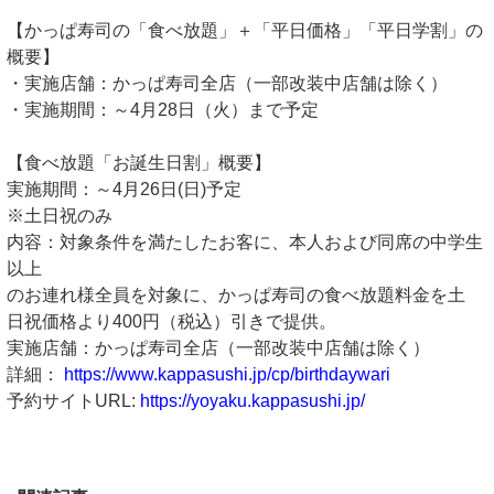
【かっぱ寿司の「食べ放題」＋「平日価格」「平日学割」の
概要】
・実施店舗：かっぱ寿司全店（一部改装中店舗は除く）
・実施期間：～4月28日（火）まで予定
【食べ放題「お誕生日割」概要】
実施期間：～4月26日(日)予定
※土日祝のみ
内容：対象条件を満たしたお客に、本人および同席の中学生
以上
のお連れ様全員を対象に、かっぱ寿司の食べ放題料金を土
日祝価格より400円（税込）引きで提供。
実施店舗：かっぱ寿司全店（一部改装中店舗は除く）
詳細：
https://www.kappasushi.jp/cp/birthdaywari
予約サイトURL:
https://yoyaku.kappasushi.jp/