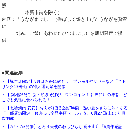
熊
本新市街を除く）
内容：「うなぎまぶし」（香ばしく焼き上げたうなぎを贅沢
に
刻み、ご飯にあわせたひつまぶし）を期間限定で提
供。
■関連記事
・【塚本店限定】8月はお得に飲もう！プレモルやサワーなど「全ド
リンク199円」の特大還元祭を開催
・【 築地銀だこ 新・焼きそばが、ワンコイン！ 】専門店の味を、ど
こでも気軽に食べられる！
・【七輪焼肉 安安】お肉が“ほぼ全品”半額！熱い夏をさらに熱くする
「一部店舗限定・お肉ほぼ全品半額セール」を、6月27日(土)より順
次開催！
・【7/4・7/5開催】とろり天使のわらびもち 覚王山店『5周年感謝