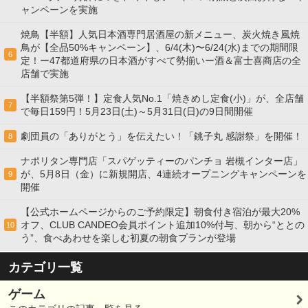
ャンペーンを実施
焼鳥【半額】人気日本酒専門居酒屋の新メニュー、炭火焼き風焼
鳥が【全品50%キャンペーン】、6/4(木)〜6/24(水)までの期間限
6
定！ー47都道府県の日本酒がすべて勢揃いー酒＆富士喜商店の全
店舗で実施
【半額祭第5弾！】定食人気No.1「焼きめし定食(小)」が、全店舗
7
で毎日159円！5月23日(土)～5月31日(日)の9日間開催
劇団員の「ありがとう」を伝えたい！「銚子丸 感謝祭」を開催！
8
ナポリタン専門店「スパゲッティーのパンチョ 岩槻インター店」
が、5月8日（金）に新規開店、4連続オープニングキャンペーンを
9
開催
【公式ホームページからのご予約限定】朝食付き宿泊が最大20%
オフ、CLUB CANDEO会員ポイント追加10%付与、朝から“ととの
10
う”、食べあわせを楽しむ初夏の朝食プランが登場
カテゴリ一覧
ゲーム