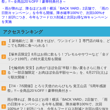
祭』!!～全商品20％OFF！豪華特典付き～
・雨が降れば、降るほどお得！横浜「BACK YARD」2店舗で、「雨の
日割キャンペーン」を今年も開催。降水確率100%で、次回100%オ
フ！好評につき、今年もフードロス削減と次回お得なWキャンペーン
を実施
アクセスランキング
【 築地銀だこ 新・焼きそばが、ワンコイン！ 】専門店の味を、ど
1
こでも気軽に食べられる！
【塚本店限定】8月はお得に飲もう！プレモルやサワーなど「全ド
2
リンク199円」の特大還元祭を開催
【七輪焼肉 安安】お肉が“ほぼ全品”半額！熱い夏をさらに熱くす
る「一部店舗限定・お肉ほぼ全品半額セール」を、6月27日(土)よ
3
り順次開催！
【7/4・7/5開催】とろり天使のわらびもち 覚王山店『5周年感謝
4
祭』!!～全商品20％OFF！豪華特典付き～
雨が降れば、降るほどお得！横浜「BACK YARD」2店舗で、「雨
の日割キャンペーン」を今年も開催。降水確率100%で、次回
5
100%オフ！好評につき、今年もフードロス削減と次回お得なWキ