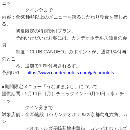
ェッ
クイン分まで
内容：全60種類以上のメニューを誇るこだわり朝食を楽しめ
る、
初夏限定の特別割引プラン。
予約いただいたお客には、カンデオホテルズ独自の会
員
制度「CLUB CANDEO」のポイントが、通常1%付与
のとこ
ろ、追加で10%付与されるす。
予約URL：
https://www.candeohotels.com/ja/ourhotels
●期間限定メニュー「うなぎまぶし」について
提供期間：5月11日（月）チェックイン～6月10日（水）チ
ェッ
クイン分まで
対象店舗：全25施設（※カンデオホテルズ京都烏丸六角、カ
ン
デオホテルズ長崎新地中華街、カンデオホテルズ