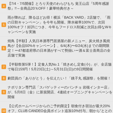
【7/4・7/5開催】とろり天使のわらびもち 覚王山店『5周年感謝
4
祭』!!～全商品20％OFF！豪華特典付き～
雨が降れば、降るほどお得！横浜「BACK YARD」2店舗で、「雨
の日割キャンペーン」を今年も開催。降水確率100%で、次回
5
100%オフ！好評につき、今年もフードロス削減と次回お得なWキ
ャンペーンを実施
焼鳥【半額】人気日本酒専門居酒屋の新メニュー、炭火焼き風焼
鳥が【全品50%キャンペーン】、6/4(木)〜6/24(水)までの期間限
6
定！ー47都道府県の日本酒がすべて勢揃いー酒＆富士喜商店の全
店舗で実施
【半額祭第5弾！】定食人気No.1「焼きめし定食(小)」が、全店舗
7
で毎日159円！5月23日(土)～5月31日(日)の9日間開催
劇団員の「ありがとう」を伝えたい！「銚子丸 感謝祭」を開催！
8
ナポリタン専門店「スパゲッティーのパンチョ 岩槻インター店」
が、5月8日（金）に新規開店、4連続オープニングキャンペーンを
9
開催
【公式ホームページからのご予約限定】朝食付き宿泊が最大20%
オフ、CLUB CANDEO会員ポイント追加10%付与、朝から“ととの
10