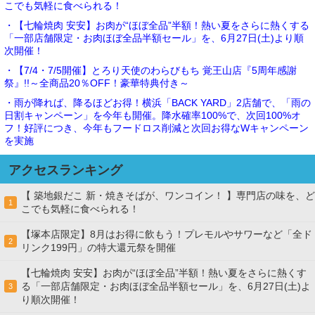
こでも気軽に食べられる！
・【七輪焼肉 安安】お肉が“ほぼ全品”半額！熱い夏をさらに熱くする
「一部店舗限定・お肉ほぼ全品半額セール」を、6月27日(土)より順
次開催！
・【7/4・7/5開催】とろり天使のわらびもち 覚王山店『5周年感謝
祭』!!～全商品20％OFF！豪華特典付き～
・雨が降れば、降るほどお得！横浜「BACK YARD」2店舗で、「雨の
日割キャンペーン」を今年も開催。降水確率100%で、次回100%オ
フ！好評につき、今年もフードロス削減と次回お得なWキャンペーン
を実施
アクセスランキング
【 築地銀だこ 新・焼きそばが、ワンコイン！ 】専門店の味を、ど
1
こでも気軽に食べられる！
【塚本店限定】8月はお得に飲もう！プレモルやサワーなど「全ド
2
リンク199円」の特大還元祭を開催
【七輪焼肉 安安】お肉が“ほぼ全品”半額！熱い夏をさらに熱くす
る「一部店舗限定・お肉ほぼ全品半額セール」を、6月27日(土)よ
3
り順次開催！