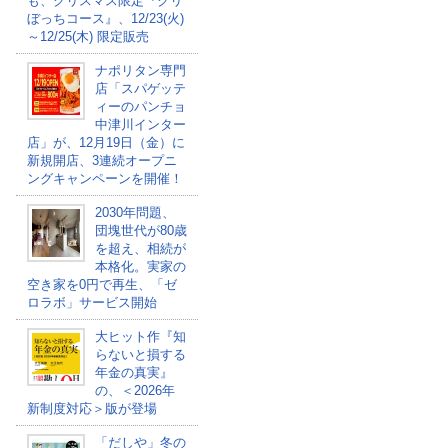
も、クリスマス限定『クリ
ぼっちコース』、12/23(火)
～12/25(木) 限定販売
ナポリタン専門
店「スパゲッテ
ィーのパンチョ
中津川インター
店」が、12月19日（金）に
新規開店、3連続オープニ
ングキャンペーンを開催！
2030年問題、
団塊世代が80歳
を超え、相続が
本格化。実家の
空き家を0円で再生、「ゼ
ロラボ」サービス開始
大ヒット作『知
らないと損する
年金の真実』
の、＜2026年
新制度対応＞版が登場
「だしや」冬の