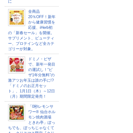
に
全商品
20％OFF！新年
から健康習慣を
応援、iHerb初
の「新春セール」を開催。
サプリメント、ビューティ
ー、プロテインなど全カテ
ゴリーが対象。
ドミノ・ピザ
で、新年一発目
の運試し！“ピ
ザ1年分無料”の
激アツお年玉は誰の手に!?
「ドミノのお正月セッ
ト」、1月1日（木）～12日
（月）期間限定発売！
「0秒レモンサ
ワー® 仙台ホル
モン焼肉酒場
ときわ亭」ぼっ
ちでも、ぼっちじゃなくて