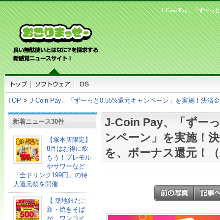
J-Coin Pay、「ず
TOP
>
J-Coin Pay、「ずーっと0.55%還元キャンペーン」を実施！決
J-Coin Pay、「ずー
新着ニュース30件
ンペーン」を実施！決済
【塚本店限定】
8月はお得に飲
を、ボーナス還元！（
もう！プレモル
やサワーなど
「全ドリンク199円」の特
大還元祭を開催
【 築地銀だこ
新・焼きそば
が、ワンコイ