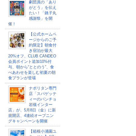
劇団員の「あり
がとう」を伝え
たい！「銚子丸
感謝祭」を開
催！
【公式ホームペ
ージからのご予
約限定】朝食付
き宿泊が最大
20%オフ、CLUB CANDEO
会員ポイント追加10%付
与、朝から“ととのう”、食
べあわせを楽しむ初夏の朝
食プランが登場
ナポリタン専門
店「スパゲッテ
ィーのパンチョ
岩槻インター
店」が、5月8日（金）に新
規開店、4連続オープニン
グキャンペーンを開催
【箱根小涌園ユ