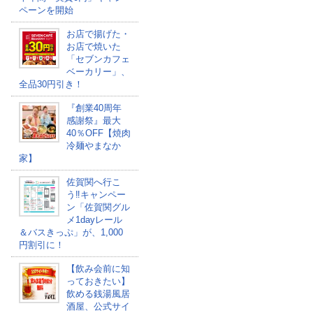
ペーンを開始
お店で揚げた・
お店で焼いた
「セブンカフェ
ベーカリー」、
全品30円引き！
『創業40周年
感謝祭』最大
40％OFF【焼肉
冷麺やまなか
家】
佐賀関へ行こ
う‼キャンペー
ン「佐賀関グル
メ1dayレール
＆バスきっぷ」が、1,000
円割引に！
【飲み会前に知
っておきたい】
飲める銭湯風居
酒屋、公式サイ