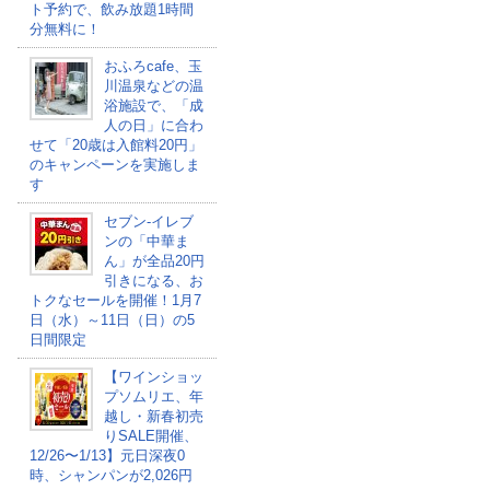
ト予約で、飲み放題1時間
分無料に！
おふろcafe、玉
川温泉などの温
浴施設で、「成
人の日」に合わ
せて「20歳は⼊館料20円」
のキャンペーンを実施しま
す
セブン‐イレブ
ンの「中華ま
ん」が全品20円
引きになる、お
トクなセールを開催！1月7
日（水）～11日（日）の5
日間限定
【ワインショッ
プソムリエ、年
越し・新春初売
りSALE開催、
12/26〜1/13】元日深夜0
時、シャンパンが2,026円