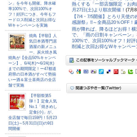
ン」を今年も開催。降水確
熱くする「一部店舗限定・お肉
率100%で、次回100%オ
月27日(土)より順次開催！
(7月8
フ！好評につき、今年もフ
【7/4・7/5開催】とろり天使
ードロス削減と次回お得な
感謝祭』!!～全商品20％OFF
Wキャンペーンを実施
雨が降れば、降るほどお得！横浜「
で、「雨の日割キャンペーン」
焼鳥【半額】人
100%で、次回100%オフ！
気日本酒専門居
削減と次回お得なWキャンペー
酒屋の新メニュ
ー、炭火焼き風
焼鳥が【全品50%キャンペ
ーン】、6/4(木)〜6/24(水)
までの期間限定！ー47都道
府県の日本酒がすべて勢揃
いー酒＆富士喜商店の全店
舗で実施
【半額祭第5
弾！】定食人気
No.1「焼きめし
定食(小)」が、
全店舗で毎日159円！5月23
日(土)～5月31日(日)の9日
間開催