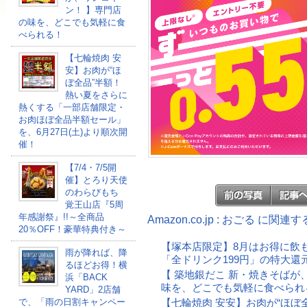
ン！ 】専門店
の味を、どこでも気軽に食
べられる！
【七輪焼肉 安
安】お肉が“ほ
ぼ全品”半額！
熱い夏をさらに
熱くする「一部店舗限定・
お肉ほぼ全品半額セール」
を、6月27日(土)より順次開
催！
【7/4・7/5開
催】とろり天使
のわらびもち
覚王山店『5周
年感謝祭』!!～全商品
Amazon.co.jp : おごる に関連
20％OFF！豪華特典付き～
【塚本店限定】8月はお得に飲
雨が降れば、降
「全ドリンク199円」の特大還
るほどお得！横
【 築地銀だこ 新・焼きそばが
浜「BACK
味を、どこでも気軽に食べられ
YARD」2店舗
で、「雨の日割キャンペー
【七輪焼肉 安安】お肉が“ほぼ