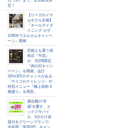
日（火）まで、全店延長決
定！
【リーガロイヤ
ルホテル京都】
『オールデイダ
イニング カザ
10周年ウエルカムキャンペ
ーン』開催
芸能人も通う焼
肉店『牛恋』
が、3日間限定
『肉の日キャン
ペーン』を開催。会計
29%OFFのチャンスがある
「サイコロチャレンジ」や
特別メニュー『極上焼肉 4
種盛り』を用意。
通信費の“常
識”を覆す。エ
ックスモバイ
ル、5分かけ放
題付きグリーンプランで、
半年間「実質0円」キャン