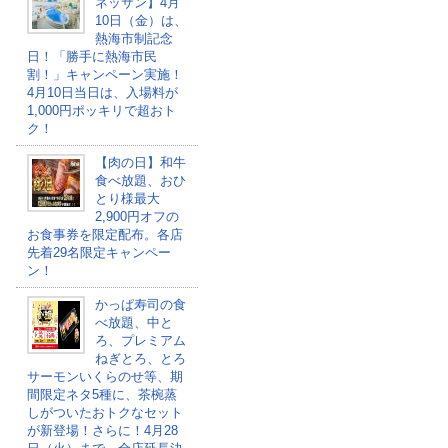
ネッサン】4月
10日（金）は、
熱海市制記念
日！「勝手に熱海市民
割！」キャンペーン実施！
4月10日当日は、入場料が
1,000円ポッキリで超おト
ク！
【肉の日】和牛
食べ放題、おひ
とり様最大
2,900円オフの
お食事券を限定配布。各店
先着29名限定キャンペー
ン！
かっぱ寿司の食
べ放題、中と
ろ、プレミアム
ねぎとろ、とろ
サーモンいくらのせ等、期
間限定ネタ5種に、茶椀蒸
しがついたおトクなセット
が新登場！さらに！4月28