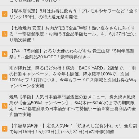
【塚本店限定】8月はお得に飲もう！プレモルやサワーなど「全ド
2
リンク199円」の特大還元祭を開催
【七輪焼肉 安安】お肉が“ほぼ全品”半額！熱い夏をさらに熱くす
る「一部店舗限定・お肉ほぼ全品半額セール」を、6月27日(土)よ
3
り順次開催！
【7/4・7/5開催】とろり天使のわらびもち 覚王山店『5周年感謝
4
祭』!!～全商品20％OFF！豪華特典付き～
雨が降れば、降るほどお得！横浜「BACK YARD」2店舗で、「雨
の日割キャンペーン」を今年も開催。降水確率100%で、次回
5
100%オフ！好評につき、今年もフードロス削減と次回お得なWキ
ャンペーンを実施
焼鳥【半額】人気日本酒専門居酒屋の新メニュー、炭火焼き風焼
鳥が【全品50%キャンペーン】、6/4(木)〜6/24(水)までの期間限
6
定！ー47都道府県の日本酒がすべて勢揃いー酒＆富士喜商店の全
店舗で実施
【半額祭第5弾！】定食人気No.1「焼きめし定食(小)」が、全店舗
7
で毎日159円！5月23日(土)～5月31日(日)の9日間開催