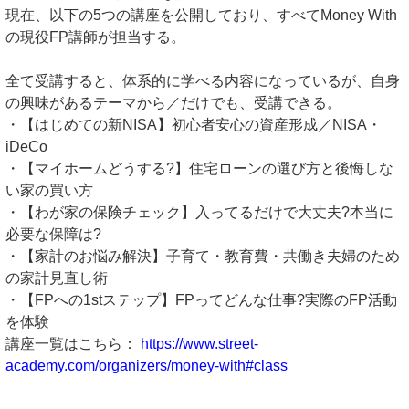
現在、以下の5つの講座を公開しており、すべてMoney With
の現役FP講師が担当する。
全て受講すると、体系的に学べる内容になっているが、自身
の興味があるテーマから／だけでも、受講できる。
・【はじめての新NISA】初心者安心の資産形成／NISA・
iDeCo
・【マイホームどうする?】住宅ローンの選び方と後悔しな
い家の買い方
・【わが家の保険チェック】入ってるだけで大丈夫?本当に
必要な保障は?
・【家計のお悩み解決】子育て・教育費・共働き夫婦のため
の家計見直し術
・【FPへの1stステップ】FPってどんな仕事?実際のFP活動
を体験
講座一覧はこちら：
https://www.street-
academy.com/organizers/money-with#class