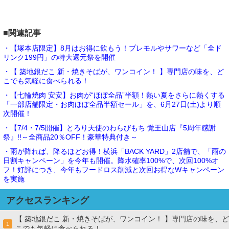
■関連記事
・【塚本店限定】8月はお得に飲もう！プレモルやサワーなど「全ド
リンク199円」の特大還元祭を開催
・【 築地銀だこ 新・焼きそばが、ワンコイン！ 】専門店の味を、ど
こでも気軽に食べられる！
・【七輪焼肉 安安】お肉が“ほぼ全品”半額！熱い夏をさらに熱くする
「一部店舗限定・お肉ほぼ全品半額セール」を、6月27日(土)より順
次開催！
・【7/4・7/5開催】とろり天使のわらびもち 覚王山店『5周年感謝
祭』!!～全商品20％OFF！豪華特典付き～
・雨が降れば、降るほどお得！横浜「BACK YARD」2店舗で、「雨の
日割キャンペーン」を今年も開催。降水確率100%で、次回100%オ
フ！好評につき、今年もフードロス削減と次回お得なWキャンペーン
を実施
アクセスランキング
【 築地銀だこ 新・焼きそばが、ワンコイン！ 】専門店の味を、ど
1
こでも気軽に食べられる！