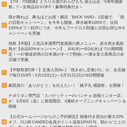
【7/4・7/5開催】とろり天使のわらびもち 覚王山店『5周年感謝
4
祭』!!～全商品20％OFF！豪華特典付き～
雨が降れば、降るほどお得！横浜「BACK YARD」2店舗で、「雨
の日割キャンペーン」を今年も開催。降水確率100%で、次回
5
100%オフ！好評につき、今年もフードロス削減と次回お得なWキ
ャンペーンを実施
焼鳥【半額】人気日本酒専門居酒屋の新メニュー、炭火焼き風焼
鳥が【全品50%キャンペーン】、6/4(木)〜6/24(水)までの期間限
6
定！ー47都道府県の日本酒がすべて勢揃いー酒＆富士喜商店の全
店舗で実施
【半額祭第5弾！】定食人気No.1「焼きめし定食(小)」が、全店舗
7
で毎日159円！5月23日(土)～5月31日(日)の9日間開催
劇団員の「ありがとう」を伝えたい！「銚子丸 感謝祭」を開催！
8
ナポリタン専門店「スパゲッティーのパンチョ 岩槻インター店」
が、5月8日（金）に新規開店、4連続オープニングキャンペーンを
9
開催
【公式ホームページからのご予約限定】朝食付き宿泊が最大20%
オフ、CLUB CANDEO会員ポイント追加10%付与、朝から“ととの
10