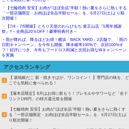
・【七輪焼肉 安安】お肉が“ほぼ全品”半額！熱い夏をさらに熱くする
「一部店舗限定・お肉ほぼ全品半額セール」を、6月27日(土)より順
次開催！
・【7/4・7/5開催】とろり天使のわらびもち 覚王山店『5周年感謝
祭』!!～全商品20％OFF！豪華特典付き～
・雨が降れば、降るほどお得！横浜「BACK YARD」2店舗で、「雨の
日割キャンペーン」を今年も開催。降水確率100%で、次回100%オ
フ！好評につき、今年もフードロス削減と次回お得なWキャンペーン
を実施
アクセスランキング
【 築地銀だこ 新・焼きそばが、ワンコイン！ 】専門店の味を、ど
1
こでも気軽に食べられる！
【塚本店限定】8月はお得に飲もう！プレモルやサワーなど「全ド
2
リンク199円」の特大還元祭を開催
【七輪焼肉 安安】お肉が“ほぼ全品”半額！熱い夏をさらに熱くす
る「一部店舗限定・お肉ほぼ全品半額セール」を、6月27日(土)よ
3
り順次開催！