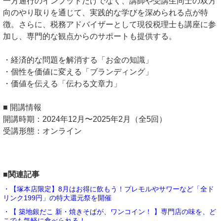
一方通行のインプットだけでなく、講師や受講生同士の双方
向のやり取りを通じて、実践的な学びを深められる点が特
徴。さらに、税務アドバイザーとして現役税理士も講座に参
加し、専門的な観点からのサポートも提供する。
・経済的な問題を解消する「お金の知識」
・個性を価値に変える「ブランディング」
・価値を伝える「伝わる文章力」
■ 開講情報
開講時期：2024年12月〜2025年2月（全5回）
受講形態：オンライン
■関連記事
・【塚本店限定】8月はお得に飲もう！プレモルやサワーなど「全ド
リンク199円」の特大還元祭を開催
・【 築地銀だこ 新・焼きそばが、ワンコイン！ 】専門店の味を、ど
こでも気軽に食べられる！